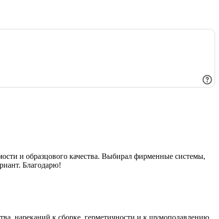
имости и образцового качества. Выбирал фирменные системы,
риант. Благодарю!
ества, нареканий к сборке, герметичности и к шумоподавлению