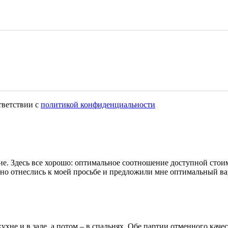
тветствии с
политикой конфиденциальности
кие. Здесь все хорошо: оптимальное соотношение доступной сто
но отнеслись к моей просьбе и предложили мне оптимальный ва
кухне и в зале, а потом – в спальнях. Обе партии отменного кач