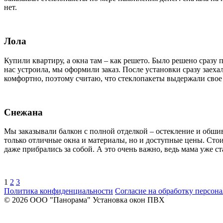
нет.
Лола
Купили квартиру, а окна там – как решето. Было решено сразу 
нас устроила, мы оформили заказ. После установки сразу заехал
комфортно, поэтому считаю, что стеклопакеты выдержали свое
Снежана
Мы заказывали балкон с полной отделкой – остекление и обши
только отличные окна и материалы, но и доступные цены. Стоим
даже прибрались за собой. А это очень важно, ведь мама уже ст
Пагинация
Страница
Страница
Страница
1
2
3
Политика конфиденциальности
Согласие на обработку персон
записей
© 2026 ООО "Панорама" Установка окон ПВХ